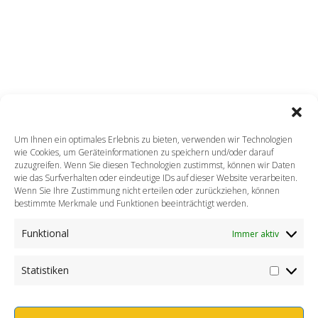
INFORMATIONEN
Impressum
Datenschutz
Kontakt
Um Ihnen ein optimales Erlebnis zu bieten, verwenden wir Technologien
Warum SunSplash Produkte?
wie Cookies, um Geräteinformationen zu speichern und/oder darauf
Haben Sie Lust bei uns als Vertriebspartner
zuzugreifen. Wenn Sie diesen Technologien zustimmst, können wir Daten
wie das Surfverhalten oder eindeutige IDs auf dieser Website verarbeiten.
mitzuarbeiten?
Wenn Sie Ihre Zustimmung nicht erteilen oder zurückziehen, können
bestimmte Merkmale und Funktionen beeinträchtigt werden.
KONTAKT
Funktional
Immer aktiv
SunSplash Europe B.V.
+31 (0)45 / 5234812
Statistiken
WhatsApp Chat +31(6) 649393335
Service Zeiten Mo-Fr: 8.30 - 16.30 Uhr
6412 PJ Heerlen, Wijngaardsweg 34, Niederlnde